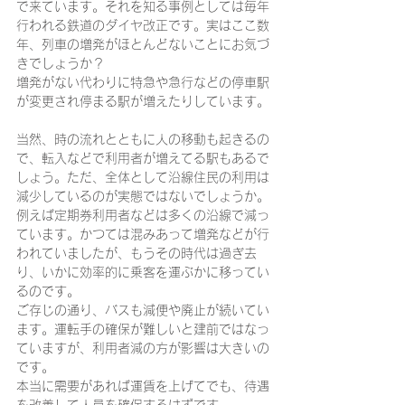
で来ています。それを知る事例としては毎年
行われる鉄道のダイヤ改正です。実はここ数
年、列車の増発がほとんどないことにお気づ
きでしょうか？
増発がない代わりに特急や急行などの停車駅
が変更され停まる駅が増えたりしています。
当然、時の流れとともに人の移動も起きるの
で、転入などで利用者が増えてる駅もあるで
しょう。ただ、全体として沿線住民の利用は
減少しているのが実態ではないでしょうか。
例えば定期券利用者などは多くの沿線で減っ
ています。かつては混みあって増発などが行
われていましたが、もうその時代は過ぎ去
り、いかに効率的に乗客を運ぶかに移ってい
るのです。
ご存じの通り、バスも減便や廃止が続いてい
ます。運転手の確保が難しいと建前ではなっ
ていますが、利用者減の方が影響は大きいの
です。
本当に需要があれば運賃を上げてでも、待遇
を改善して人員を確保するはずです。