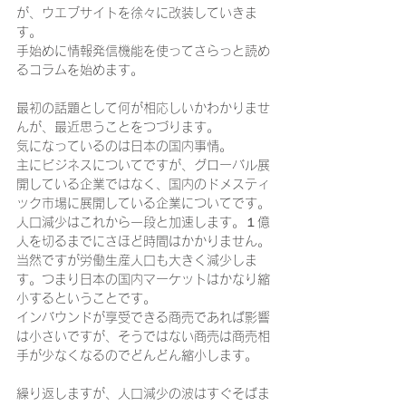
が、ウエブサイトを徐々に改装していきま
す。
手始めに情報発信機能を使ってさらっと読め
るコラムを始めます。
最初の話題として何が相応しいかわかりませ
んが、最近思うことをつづります。
気になっているのは日本の国内事情。
主にビジネスについてですが、グローバル展
開している企業ではなく、国内のドメスティ
ック市場に展開している企業についてです。
人口減少はこれから一段と加速します。１億
人を切るまでにさほど時間はかかりません。
当然ですが労働生産人口も大きく減少しま
す。つまり日本の国内マーケットはかなり縮
小するということです。
インバウンドが享受できる商売であれば影響
は小さいですが、そうではない商売は商売相
手が少なくなるのでどんどん縮小します。
繰り返しますが、人口減少の波はすぐそばま