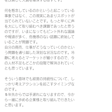
何を懸念しているのかというと起こっている
事象ではなく、この現実にあまりスポットが
当てられていないことです。もっと早くに声
を大にして取り組むべき課題であったと思う
のですが、いまになってもピント外れな議論
や報道が多く、危機感のない話題に終始して
いることが問題です。
自分の商売、仕事がどうなっていくのかとい
う問題を通り越した深刻な状況なのです。冷
静に考えるとマーケットが縮小するので、今
の人材不足もどこかの段階で解消されていく
とも思っています。
そういう意味でも経営の持続性について、し
っかり考えアクションを起こすタイミングな
のです。
５年先からでは手遅れになりますので、今か
ら一緒に歩める企業様と取り組んで行きたい
と思います。