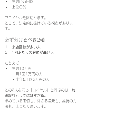
年間〇万円以上
上位〇％
でロイヤルを区切ります。
ここで、決定的に抜けている視点がありま
す。
必ず分けるべき2軸
来店回数が多い人
1回あたりの金額が高い人
たとえば
年間10万円　
└ 月1回1万円の人　
└ 半年に1回5万円の人
この2人を同じ「ロイヤル」と呼ぶのは、
施
策設計としては雑すぎる
。
求めている価値も、刺さる還元も、維持の方
法も、まったく違います。