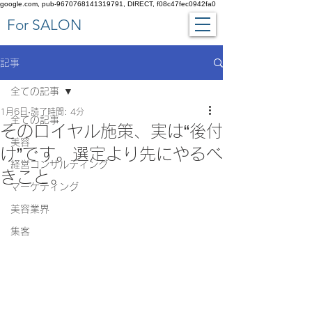
google.com, pub-9670768141319791, DIRECT, f08c47fec0942fa0
​For SALON
記事
全ての記事
1月6日
読了時間: 4分
全ての記事
そのロイヤル施策、実は“後付
美容
け”です。選定より先にやるべ
経営コンサルティング
きこと。
マーケティング
美容業界
集客