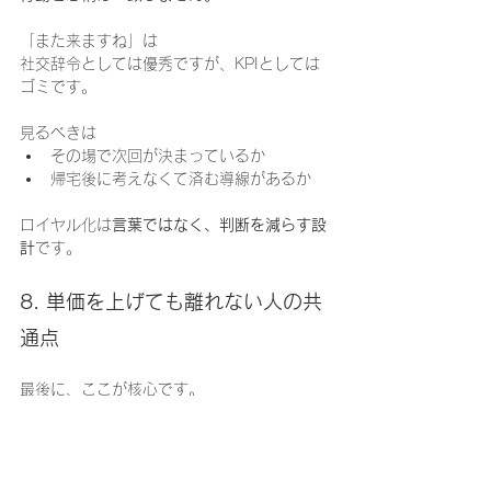
「また来ますね」は
社交辞令としては優秀ですが、KPIとしては
ゴミです。
見るべきは
その場で次回が決まっているか
帰宅後に考えなくて済む導線があるか
ロイヤル化は
言葉ではなく、判断を減らす設
計
です。
8. 単価を上げても離れない人の共
通点
最後に、ここが核心です。
ロイヤル客は
お金で選んでいません。
彼らが支払っているのは
判断コスト