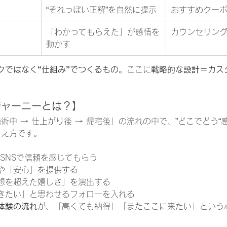
“それっぽい正解”を自然に提示
おすすめクー
「わかってもらえた」が感情を
カウンセリン
動かす
クではなく“仕組み”でつくるもの
。ここに
戦略的な設計＝カス
。
ジャーニーとは？】
 施術中 → 仕上がり後 → 帰宅後」の流れの中で、”どこでどう“
考え方です。
eやSNSで信頼を感じてもらう
や「安心」を提供する
想を超えた嬉しさ」を演出する
きたい」と思わせるフォローを入れる
体験の流れ
が、「高くても納得」「またここに来たい」という