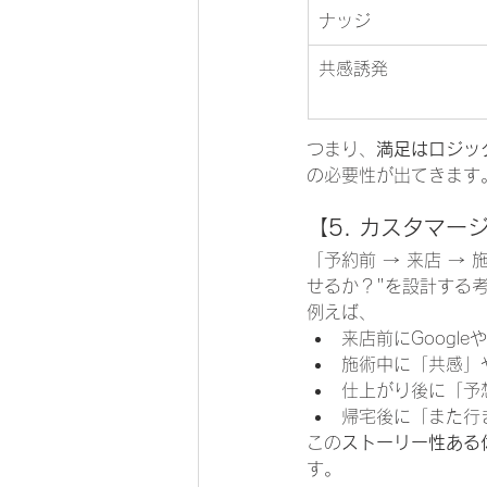
ナッジ
共感誘発
つまり、
満足はロジッ
の必要性が出てきます
【5. カスタマー
「予約前 → 来店 →
せるか？"を設計する
例えば、
来店前にGoogl
施術中に「共感」
仕上がり後に「予
帰宅後に「また行
この
ストーリー性ある
す。