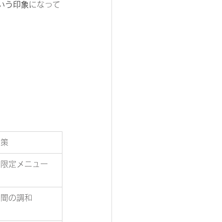
いう印象
になって
体策
間限定メニュー
空間の調和