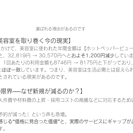
選ばれる理由があるのです
─美容室を取り巻く今の現実】
5年にかけて、美容室に使われた年間金額は【ホットペッパービュ
32,819円 → 30,570円へと
およそ1,200円減少
してい
1回あたりの利用金額も8746円 → 8175円と下がってお
と
ほぼ一致
しています。つまり、美容室は生活必需とは捉えら
とされている現実があるのです。
の限界──なぜ新規が減るのか？】
人件費や材料費の上昇・採用コストの高騰などに対応するため
予約が減った」という声も急増。
感じる“価格に見合った価値”と、実際のサービスにギャップが
す。