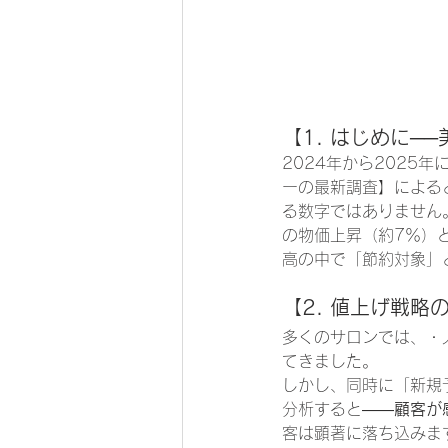
【1. はじめに─
2024年から202
ーの最新調査】によると、
る数字ではありません。
の物価上昇（約7％）
高の中で「節約対象」
【2. 値上げ戦略
多くのサロンでは、・
てきました。
しかし、同時に「新規
分析すると――
顧客が
客は顕著に落ち込みま