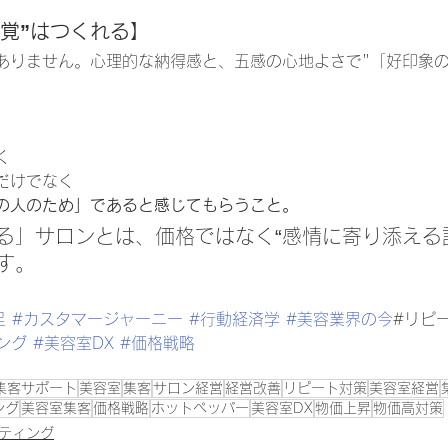
“感覚”はつくれる】
ありません。心理的な納得感と、五感の心地よさで"「好印象の
く
だけでなく
の人のため」であると感じてもらうこと。
る」サロンとは、価格ではなく“感情に寄り添える
す。
足
#カスタマージャーニー
#行動経済学
#美容業界の今
#リピ
ング
#美容室DX
#価格戦略
集客サポート
美容室
集客
サロン経営
経営改善
リピート対策
美容室経営
ング
美容室集客
価格戦略
ホットペッパー
美容室DX
物価上昇
物価高対策
ティング