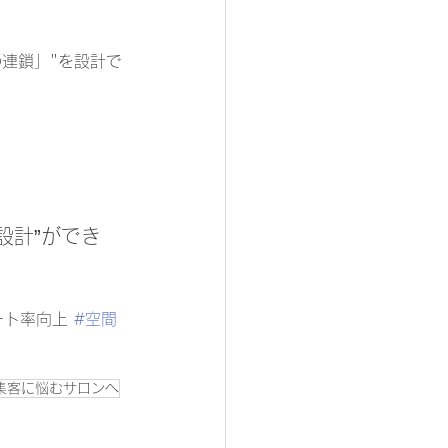
連鎖」"を設計で
設計”ができ
ート率向上 
#空間
集客に悩むサロンへ