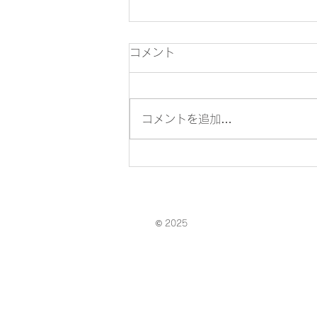
コメント
コメントを追加…
お客様の財布のヒモは確実に
締まっている――最新調査か
ら読み解く美容室の未来
© 2025