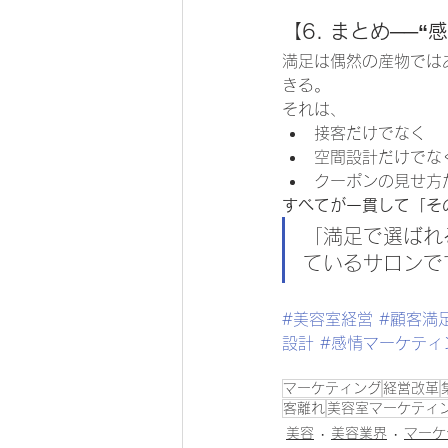
【6. まとめ──
満足は偶然の産物では
きる。
それは、
接客だけでなく
空間設計だけでな
クーポンの見せ方
すべてが一貫して「そ
「満足で選ばれ
ているサロンで
#美容室経営
#顧客満
設計
#感情マーケティ
マーケティング
経営改革
客離れ
美容室マーケティ
美容
美容業界
マーケ