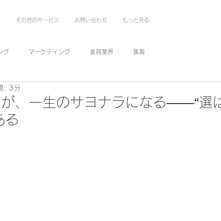
グ
その他のサービス
お問い合わせ
もっと見る
ング
マーケティング
美容業界
集客
: 3分
が、一生のサヨナラになる——“選
ある