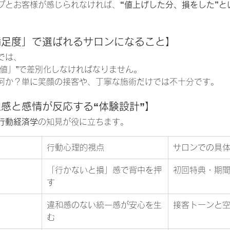
プとお客様が感じられなければ、
“値上げした分、損をした”と
「満足度」で選ばれるサロンになること】
では、
価値」”で差別化しなければなりません。
何か？単に笑顔の接客や、丁寧な施術だけでは不十分です。
五感と感情が反応する“体験設計”】
行動経済学
の知見が役に立ちます。
行動心理的視点
サロンでの具
「行かないと損」感で背中を押
初回特典・期
す
違和感のない統一感が安心を生
接客トーンと
む