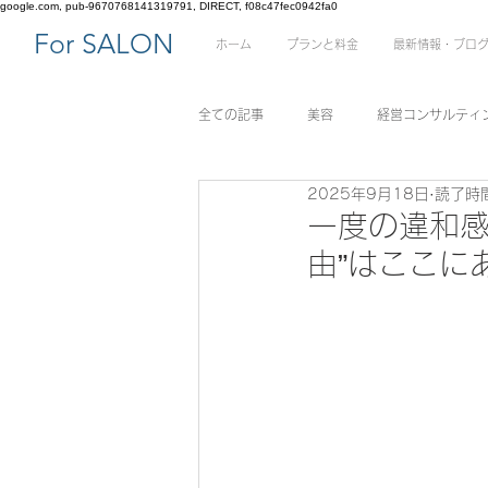
google.com, pub-9670768141319791, DIRECT, f08c47fec0942fa0
​For SALON
ホーム
プランと料金
最新情報・ブロ
全ての記事
美容
経営コンサルティ
2025年9月18日
読了時間
一度の違和感
由”はここに