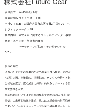
株式会社
Future Gear
​会社設立：令和3年6月16日
代表取締役社長：小林三千雄
本社OFFICE：大阪府大阪市北区梅田2丁目6-20 ​パ
シフィックマークス4F
​事業内容：経営全般に関するコンサルティング・事業
戦略・再生支援
・美容室の運営
マーケティング戦略・その他デジタル
BIZ・
代表者略歴
メガバンクに約20年勤務ののち事業会社へ移籍。財務か
ら経営企画、事業戦略、営業戦略、デジタル分野へと担
当領域を広げ、広く経営の持続・発展をサポートする目
的で弊社を設立。
​事業戦略においては美容室の集客で月間1000人以上(30
店舗）の来店客強化を達成、他には上場企業の部門戦略
アドバイザーやスタートアップ企業の成長サポート、セ