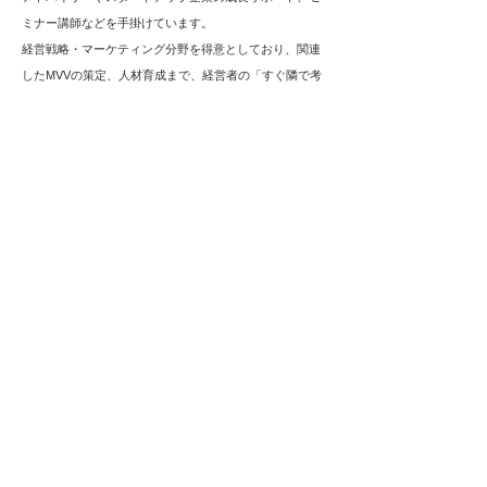
ミナー講師などを手掛けています。
経営戦略・マーケティング分野を得意としており、関連
したMVVの策定、人材育成まで、経営者の「すぐ隣で考
える伴走者」としてお手伝いしています。
詳細についてはお問い合わせください
お電話、メール、または SNS にて、いつでもお気軽にお問い合
わせください。
お問い合わせ
© 2025