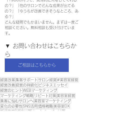
「19800円って、具体的に何をしてくれる
の？」「他のサロンでどんな成果が出てる
の？」「今うちが改善できそうなところ、あ
る？」
どんな疑問でもかまいません。まずは一度ご
相談ください。無料相談も受け付けていま
す。
▼ お問い合わせはこちらか
ら    
ご相談はこちらから
経営改革
集客サポート
サロン経営
#美容室経営
経営改善
経営の持続化
ビジネスエッセイ
経営のヒント
WEBマーケティング
マーケティング戦略
リピート対策
美容室経営
集客に悩むサロンへ
美容室マーケティング
変化の必要性
SNS活用
価格戦略
美容室DX
新規集客
MEO対策
ホットペッパー対策
Googleビジネス