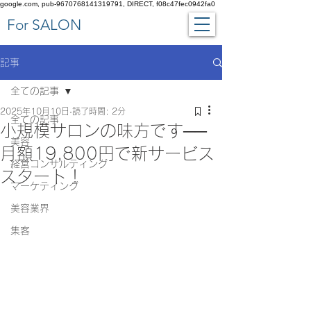
google.com, pub-9670768141319791, DIRECT, f08c47fec0942fa0
​For SALON
記事
全ての記事
2025年10月10日
読了時間: 2分
全ての記事
小規模サロンの味方です──
美容
月額19,800円で新サービス
経営コンサルティング
スタート！
マーケティング
美容業界
集客